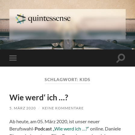
quintessense
Suchfe
Mobile-
ein-/a
Menü
ein-/ausblenden
SCHLAGWORT:
KIDS
Wie werd‘ ich …?
5. MÄRZ 2020
/
KEINE KOMMENTARE
Ab heute, am 05. März 2020, ist unser neuer
Berufswahl-
Podcast
„Wie werd ich …?“
online. Daniele