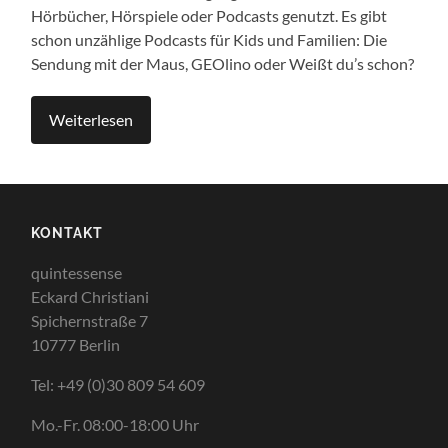
Hörbücher, Hörspiele oder Podcasts genutzt. Es gibt
schon unzählige Podcasts für Kids und Familien: Die
Sendung mit der Maus, GEOlino oder Weißt du’s schon?
Weiterlesen
KONTAKT
quintessense
Eckard Christiani
Spichernstraße 7
10777 Berlin
Tel: +49 (0)30 809 54 609
Mo.-Fr. 08:00-18:00 Uhr