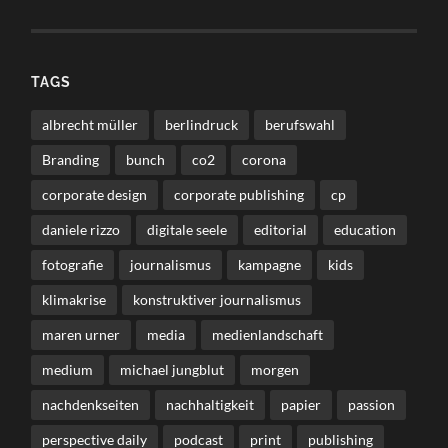
TAGS
albrecht müller
berlindruck
berufswahl
Branding
bunch
co2
corona
corporate design
corporate publishing
cp
daniele rizzo
digitale seele
editorial
education
fotografie
journalismus
kampagne
kids
klimakrise
konstruktiver journalismus
maren urner
media
medienlandschaft
medium
michael jungblut
morgen
nachdenkseiten
nachhaltigkeit
papier
passion
perspective daily
podcast
print
publishing