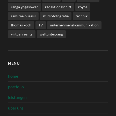
ranga yogeshwar
redaktionsschiff
royce
samiraelouassil
studiofotografie
technik
thomas koch
TV
unternehmenskommunikation
virtual reality
weltuntergang
MENU
home
portfolio
leistungen
über uns