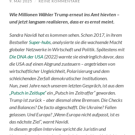
9. MAI 2025
/
KEINE KOMMENTARE
Wie Millionen Wähler
Trump
erneut ins Amt hievten –
und jetzt langsam realisieren, dass er es ernst meint.
Sandra Navidi
hat es kommen sehen.
Schon 2017, in ihrem
Bestseller
Super-hubs
, analysierte sie die wachsende Macht
globaler Netzwerke in Wirtschaft und Politik. Spätestens mit
Die DNA der USA
(2022) warnte sie eindringlich davor, dass
die USA auf einen Abgrund zusteuern – angetrieben von
wirtschaftlicher Ungleichheit, Polarisierung und dem
schleichenden Zerfall demokratischer Institutionen.
Nun, zwei Jahre nach unserem letzten Gespräch, ist aus dem
„Putsch in Zeitlupe“
ein „Putsch im Zeitraffer“ geworden.
Trump
ist zurück – aber diesmal ohne Bremsen. Die
Checks
and Balances?
De facto abgeschafft. Die
Ukraine
? Fallen
gelassen.
Und
Europa?
„Wenn Europa nicht aufpasst, ist es
das nächste Ziel“, warnt
Navidi.
In diesem großen Interview spricht die Juristin und