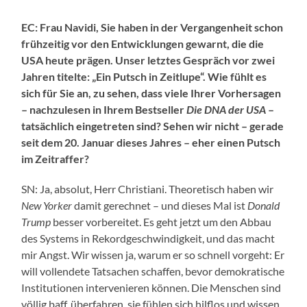
EC: Frau Navidi, Sie haben in der Vergangenheit schon
frühzeitig vor den Entwicklungen gewarnt, die die
USA heute prägen. Unser letztes Gespräch vor zwei
Jahren titelte: „Ein Putsch in Zeitlupe“. Wie fühlt es
sich für Sie an, zu sehen, dass viele Ihrer Vorhersagen
– nachzulesen in Ihrem Bestseller
Die DNA der USA
–
tatsächlich eingetreten sind? Sehen wir nicht – gerade
seit dem 20. Januar dieses Jahres – eher einen Putsch
im Zeitraffer?
SN: Ja, absolut, Herr Christiani. Theoretisch haben wir
New Yorker
damit gerechnet – und dieses Mal ist
Donald
Trump
besser vorbereitet. Es geht jetzt um den Abbau
des Systems in Rekordgeschwindigkeit, und das macht
mir Angst. Wir wissen ja, warum er so schnell vorgeht: Er
will vollendete Tatsachen schaffen, bevor demokratische
Institutionen intervenieren können. Die Menschen sind
völlig baff, überfahren, sie fühlen sich hilflos und wissen