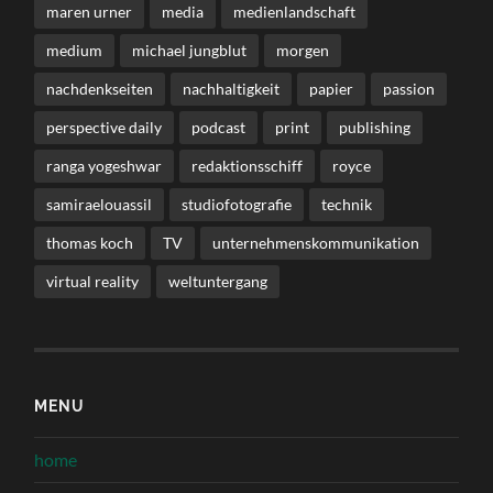
maren urner
media
medienlandschaft
medium
michael jungblut
morgen
nachdenkseiten
nachhaltigkeit
papier
passion
perspective daily
podcast
print
publishing
ranga yogeshwar
redaktionsschiff
royce
samiraelouassil
studiofotografie
technik
thomas koch
TV
unternehmenskommunikation
virtual reality
weltuntergang
MENU
home