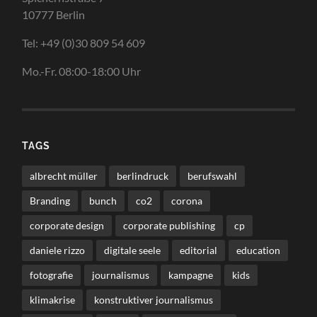
10777 Berlin
Tel: +49 (0)30 809 54 609
Mo.-Fr. 08:00-18:00 Uhr
TAGS
albrecht müller
berlindruck
berufswahl
Branding
bunch
co2
corona
corporate design
corporate publishing
cp
daniele rizzo
digitale seele
editorial
education
fotografie
journalismus
kampagne
kids
klimakrise
konstruktiver journalismus