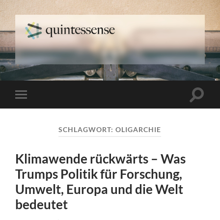
quintessense
Suchfe
Mobile-
ein-/a
Menü
ein-/ausblenden
SCHLAGWORT:
OLIGARCHIE
Klimawende rückwärts – Was
Trumps Politik für Forschung,
Umwelt, Europa und die Welt
bedeutet