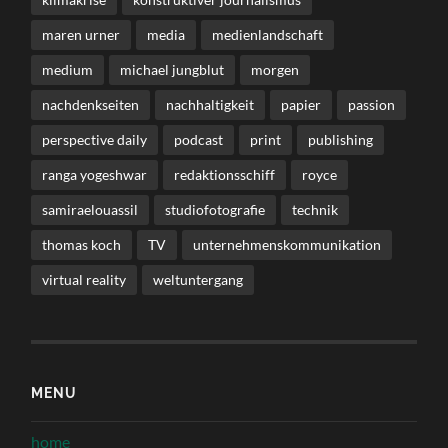
maren urner
media
medienlandschaft
medium
michael jungblut
morgen
nachdenkseiten
nachhaltigkeit
papier
passion
perspective daily
podcast
print
publishing
ranga yogeshwar
redaktionsschiff
royce
samiraelouassil
studiofotografie
technik
thomas koch
TV
unternehmenskommunikation
virtual reality
weltuntergang
MENU
home