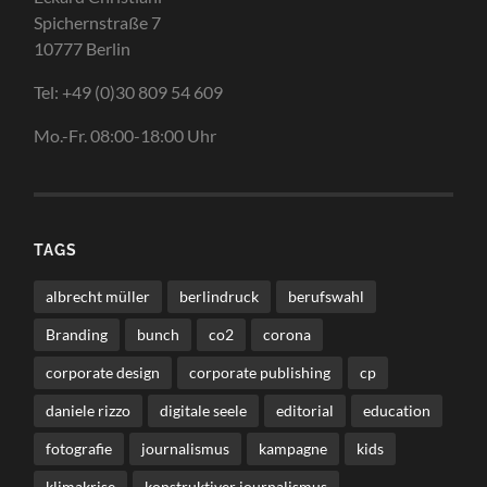
Spichernstraße 7
10777 Berlin
Tel: +49 (0)30 809 54 609
Mo.-Fr. 08:00-18:00 Uhr
TAGS
albrecht müller
berlindruck
berufswahl
Branding
bunch
co2
corona
corporate design
corporate publishing
cp
daniele rizzo
digitale seele
editorial
education
fotografie
journalismus
kampagne
kids
klimakrise
konstruktiver journalismus