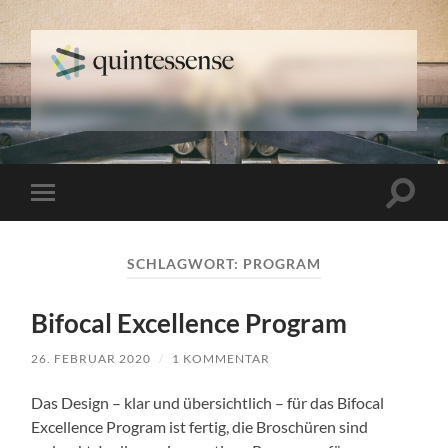
quintessense
Suchfe
Mobile-
ein-/a
Menü
ein-/ausblenden
SCHLAGWORT:
PROGRAM
Bifocal Excellence Program
26. FEBRUAR 2020
/
1 KOMMENTAR
Das Design – klar und übersichtlich – für das Bifocal
Excellence Program ist fertig, die Broschüren sind