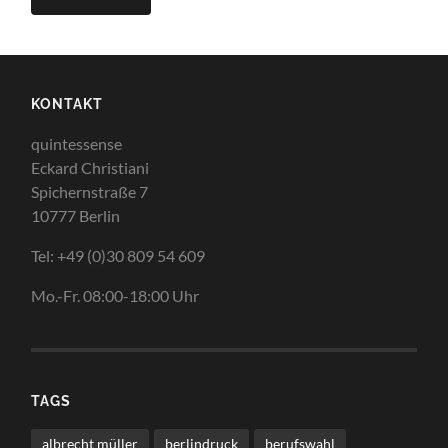
KONTAKT
quintessense
Eckard Christiani
Spichernstraße 7
10777 Berlin
Tel: +49 (0)30 809 54 609
Mo.-Fr. 08:00-18:00 Uhr
TAGS
albrecht müller
berlindruck
berufswahl