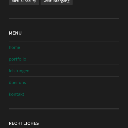
virtual reality
weltuntergang
MENU
home
portfolio
leistungen
über uns
kontakt
RECHTLICHES