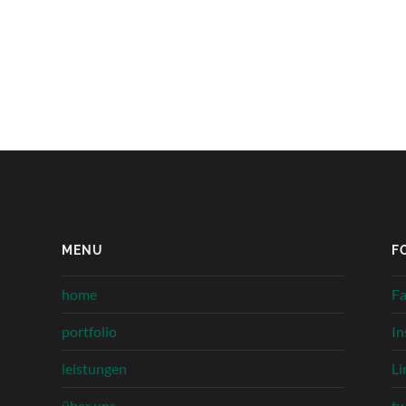
MENU
F
home
F
portfolio
In
leistungen
Li
über uns
tw