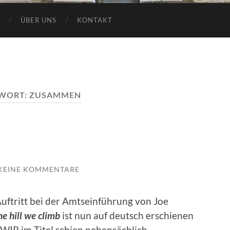
ÜBER UNS
KONTAKT
WORT:
ZUSAMMEN
KEINE KOMMENTARE
ftritt bei der Amtseinführung von Joe
he hill we climb
ist nun auf deutsch erschienen
 WIR im Titel schien nebensächlich,