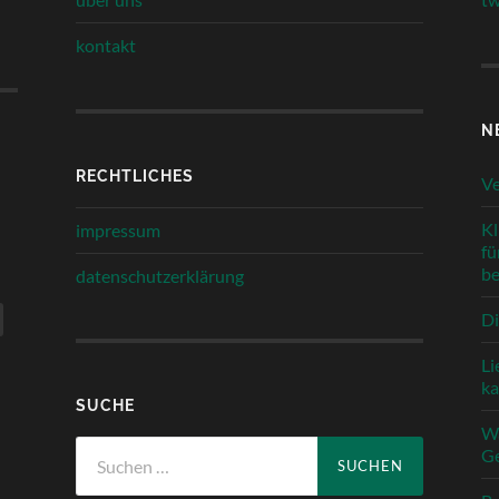
kontakt
N
RECHTLICHES
Ve
Kl
impressum
fü
be
datenschutzerklärung
Di
Li
k
SUCHE
Wa
Suchen
Ge
nach: