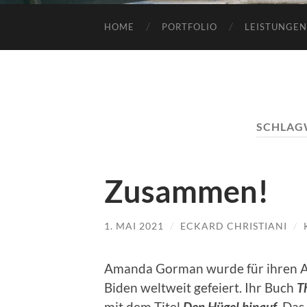
HOME
PORTFOLIO
LEISTUNGEN
SCHLAG
Zusammen!
1. MAI 2021
/
ECKARD CHRISTIANI
/
Amanda Gorman wurde für ihren Au
Biden weltweit gefeiert. Ihr Buch
T
mit dem Titel
Den Hügel hinauf
. Das