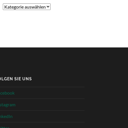
Kategorien
OLGEN SIE UNS
acebook
stagram
nkedIn
itter