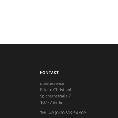
KONTAKT
quintessense
Eckard Christiani
Spichernstraße 7
10777 Berlin
Tel: +49 (0)30 809 54 609