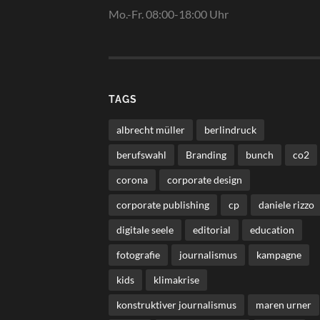
Mo.-Fr. 08:00-18:00 Uhr
TAGS
albrecht müller
berlindruck
berufswahl
Branding
bunch
co2
corona
corporate design
corporate publishing
cp
daniele rizzo
digitale seele
editorial
education
fotografie
journalismus
kampagne
kids
klimakrise
konstruktiver journalismus
maren urner