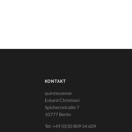
KONTAKT
quintessense
Eckard Christiani
Spichernstraße 7
10777 Berlin
Tel: +49 (0)30 809 54 609