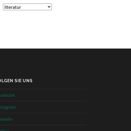
Kategorien
OLGEN SIE UNS
acebook
stagram
nkedIn
itter