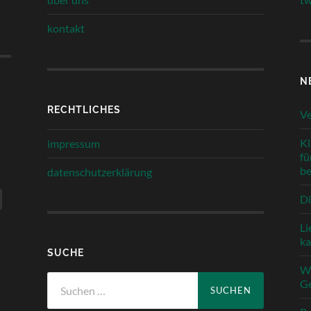
kontakt
N
RECHTLICHES
Ve
Kl
impressum
fü
be
datenschutzerklärung
Di
Li
k
SUCHE
Wa
Suchen
Ge
nach: