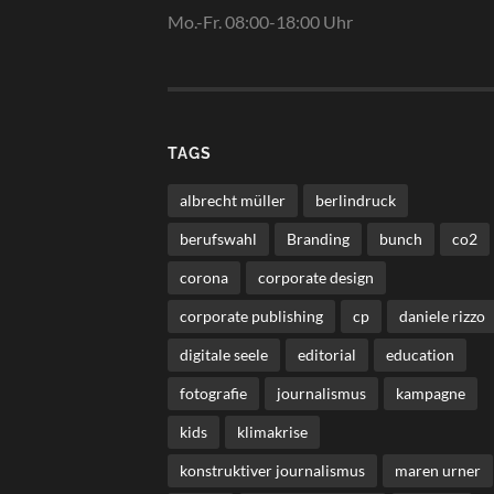
Mo.-Fr. 08:00-18:00 Uhr
TAGS
albrecht müller
berlindruck
berufswahl
Branding
bunch
co2
corona
corporate design
corporate publishing
cp
daniele rizzo
digitale seele
editorial
education
fotografie
journalismus
kampagne
kids
klimakrise
konstruktiver journalismus
maren urner