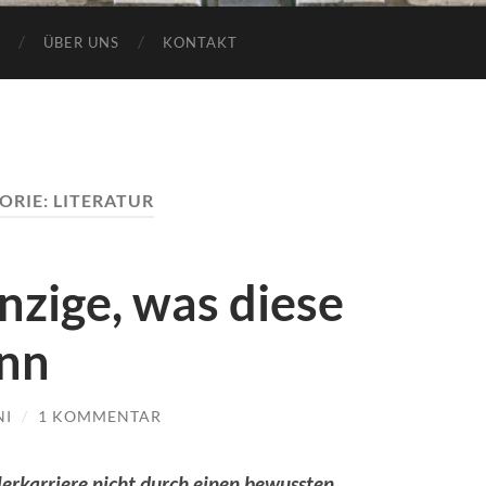
ÜBER UNS
KONTAKT
ORIE:
LITERATUR
inzige, was diese
ann
NI
/
1 KOMMENTAR
lerkarriere nicht durch einen bewussten