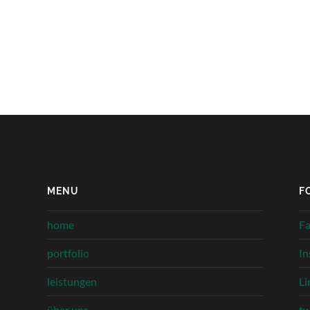
MENU
F
home
F
portfolio
In
leistungen
Li
über uns
tw