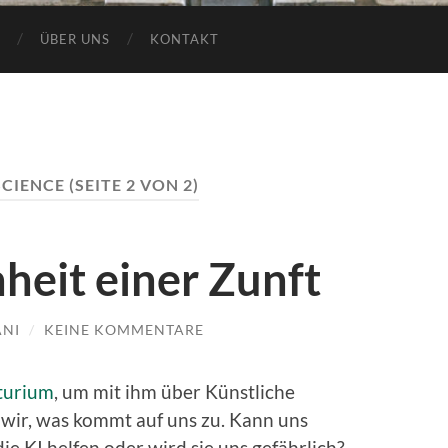
ÜBER UNS
KONTAKT
SCIENCE
(SEITE 2 VON 2)
nheit einer Zunft
ANI
/
KEINE KOMMENTARE
turium
, um mit ihm über Künstliche
 wir, was kommt auf uns zu. Kann uns
 KI helfen oder wird sie uns gefährlich?