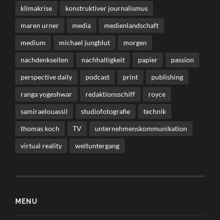
klimakrise
konstruktiver journalismus
maren urner
media
medienlandschaft
medium
michael jungblut
morgen
nachdenkseiten
nachhaltigkeit
papier
passion
perspective daily
podcast
print
publishing
ranga yogeshwar
redaktionsschiff
royce
samiraelouassil
studiofotografie
technik
thomas koch
TV
unternehmenskommunikation
virtual reality
weltuntergang
MENU