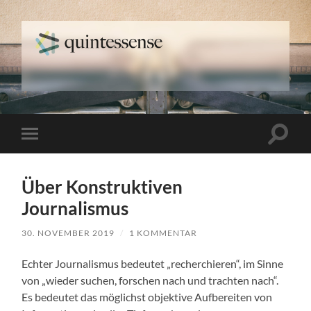
quintessense
Suchfe
Mobile-
ein-/a
Menü
ein-/ausblenden
Über Konstruktiven
Journalismus
30. NOVEMBER 2019
/
1 KOMMENTAR
Echter Journalismus bedeutet „recherchieren“, im Sinne
von „wieder suchen, forschen nach und trachten nach“.
Es bedeutet das möglichst objektive Aufbereiten von