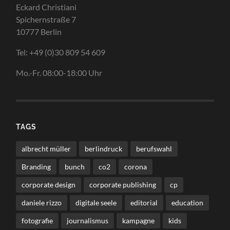
Eckard Christiani
Spichernstraße 7
10777 Berlin
Tel: +49 (0)30 809 54 609
Mo.-Fr. 08:00-18:00 Uhr
TAGS
albrecht müller
berlindruck
berufswahl
Branding
bunch
co2
corona
corporate design
corporate publishing
cp
daniele rizzo
digitale seele
editorial
education
fotografie
journalismus
kampagne
kids