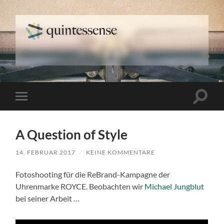
quintessense
Suchfe
Mobile-
ein-/a
Menü
ein-/ausblenden
A Question of Style
14. FEBRUAR 2017
/
KEINE KOMMENTARE
Fotoshooting für die ReBrand-Kampagne der
Uhrenmarke ROYCE. Beobachten wir
Michael Jungblut
bei seiner Arbeit …