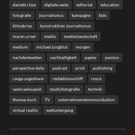
daniele rizzo
digitale seele
editorial
education
fotografie
journalismus
kampagne
kids
klimakrise
konstruktiver journalismus
maren urner
media
medienlandschaft
medium
michael jungblut
morgen
nachdenkseiten
nachhaltigkeit
papier
passion
perspective daily
podcast
print
publishing
ranga yogeshwar
redaktionsschiff
royce
samiraelouassil
studiofotografie
technik
thomas koch
TV
unternehmenskommunikation
virtual reality
weltuntergang