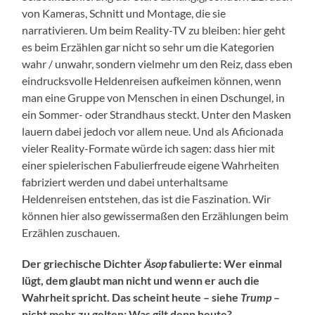
von Kameras, Schnitt und Montage, die sie
narrativieren. Um beim Reality-TV zu bleiben: hier geht
es beim Erzählen gar nicht so sehr um die Kategorien
wahr / unwahr, sondern vielmehr um den Reiz, dass eben
eindrucksvolle Heldenreisen aufkeimen können, wenn
man eine Gruppe von Menschen in einen Dschungel, in
ein Sommer- oder Strandhaus steckt. Unter den Masken
lauern dabei jedoch vor allem neue. Und als Aficionada
vieler Reality-Formate würde ich sagen: dass hier mit
einer spielerischen Fabulierfreude eigene Wahrheiten
fabriziert werden und dabei unterhaltsame
Heldenreisen entstehen, das ist die Faszination. Wir
können hier also gewissermaßen den Erzählungen beim
Erzählen zuschauen.
Der griechische Dichter
Äsop
fabulierte: Wer einmal
lügt, dem glaubt man nicht und wenn er auch die
Wahrheit spricht. Das scheint heute – siehe
Trump
–
nicht mehr zu gelten: Was gilt denn heute?