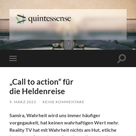
quintessense
Suchfe
Mobile-
ein-/a
Menü
ein-/ausblenden
„Call to action“ für
die
Heldenreise
9. MÄRZ 2023
/
KEINE KOMMENTARE
Samira, Wahrheit wird uns immer häufiger
vorgegaukelt, hat keinen wahrhaftigen Wert mehr.
Reality TV hat mit Wahrheit nichts am Hut, etliche