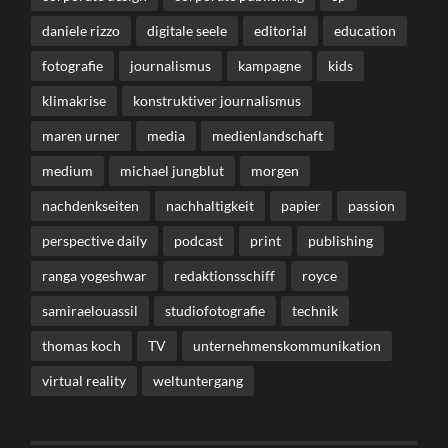
daniele rizzo
digitale seele
editorial
education
fotografie
journalismus
kampagne
kids
klimakrise
konstruktiver journalismus
maren urner
media
medienlandschaft
medium
michael jungblut
morgen
nachdenkseiten
nachhaltigkeit
papier
passion
perspective daily
podcast
print
publishing
ranga yogeshwar
redaktionsschiff
royce
samiraelouassil
studiofotografie
technik
thomas koch
TV
unternehmenskommunikation
virtual reality
weltuntergang