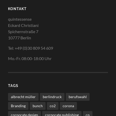
KONTAKT
quintessense
Eckard Christiani
Spichernstraße 7
10777 Berlin
Tel: +49 (0)30 809 54 609
Mo.-Fr. 08:00-18:00 Uhr
TAGS
albrecht müller
berlindruck
berufswahl
Branding
bunch
co2
corona
corporate design
corporate publishing
cp