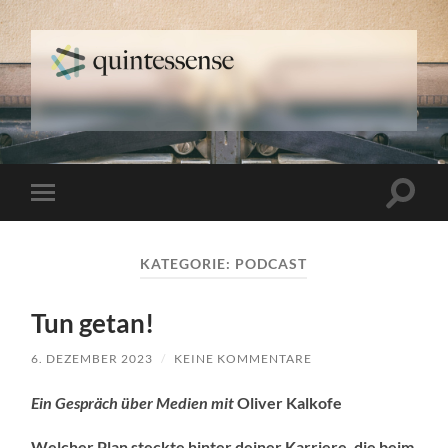
quintessense
Suchfe
Mobile-
ein-/a
Menü
ein-/ausblenden
KATEGORIE:
PODCAST
Tun getan!
6. DEZEMBER 2023
/
KEINE KOMMENTARE
Ein Gespräch über Medien mit
Oliver Kalkofe
Welcher Plan steckte hinter deiner Karriere, die beim