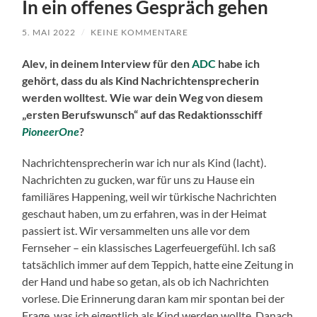
In ein offenes Gespräch gehen
5. MAI 2022
/
KEINE KOMMENTARE
Alev, in deinem Interview für den
ADC
habe ich
gehört, dass du als Kind Nachrichtensprecherin
werden wolltest. Wie war dein Weg von diesem
„ersten Berufswunsch“ auf das Redaktionsschiff
PioneerOne
?
Nachrichtensprecherin war ich nur als Kind (lacht).
Nachrichten zu gucken, war für uns zu Hause ein
familiäres Happening, weil wir türkische Nachrichten
geschaut haben, um zu erfahren, was in der Heimat
passiert ist. Wir versammelten uns alle vor dem
Fernseher – ein klassisches Lagerfeuergefühl. Ich saß
tatsächlich immer auf dem Teppich, hatte eine Zeitung in
der Hand und habe so getan, als ob ich Nachrichten
vorlese. Die Erinnerung daran kam mir spontan bei der
Frage, was ich eigentlich als Kind werden wollte. Danach