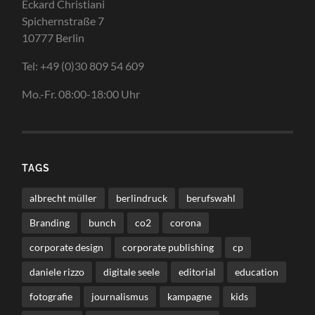
Eckard Christiani
Spichernstraße 7
10777 Berlin
Tel: +49 (0)30 809 54 609
Mo.-Fr. 08:00-18:00 Uhr
TAGS
albrecht müller
berlindruck
berufswahl
Branding
bunch
co2
corona
corporate design
corporate publishing
cp
daniele rizzo
digitale seele
editorial
education
fotografie
journalismus
kampagne
kids