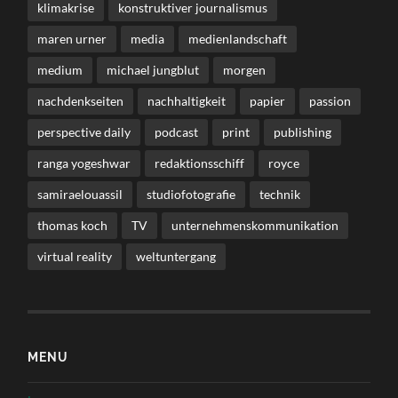
klimakrise
konstruktiver journalismus
maren urner
media
medienlandschaft
medium
michael jungblut
morgen
nachdenkseiten
nachhaltigkeit
papier
passion
perspective daily
podcast
print
publishing
ranga yogeshwar
redaktionsschiff
royce
samiraelouassil
studiofotografie
technik
thomas koch
TV
unternehmenskommunikation
virtual reality
weltuntergang
MENU