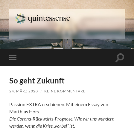
quintessense
Suchfe
Mobile-
ein-/a
Menü
ein-/ausblenden
So geht Zukunft
24. MÄRZ 2020
/
KEINE KOMMENTARE
Passion EXTRA erschienen. Mit einem Essay von
Matthias Horx
Die Corona-Rückwärts-Prognose: Wie wir uns wundern
werden, wenn die Krise „vorbei” ist
.