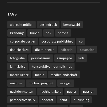
TAGS
albrecht müller
berlindruck
berufswahl
Branding
bunch
co2
corona
corporate design
corporate publishing
cp
daniele rizzo
digitale seele
editorial
education
fotografie
journalismus
kampagne
kids
klimakrise
konstruktiver journalismus
maren urner
media
medienlandschaft
medium
michael jungblut
morgen
nachdenkseiten
nachhaltigkeit
papier
passion
perspective daily
podcast
print
publishing