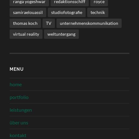
ranga yogeshwar
redaktionsschiff
royce
samiraelouassil
studiofotografie
technik
thomas koch
TV
unternehmenskommunikation
virtual reality
weltuntergang
MENU
home
portfolio
leistungen
über uns
kontakt